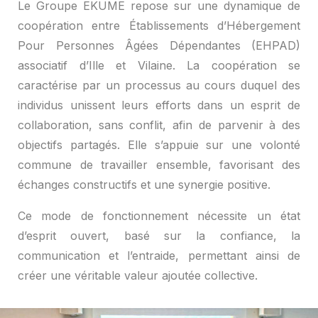
Le
Groupe
EKUME
repose
sur
une
dynamique
de
coopération
entre
Établissements
d’Hébergement
Pour
Personnes
Âgées
Dépendantes
(EHPAD)
associatif
d’Ille
et
Vilaine.
La
coopération
se
caractérise
par
un
processus
au
cours
duquel
des
individus
unissent
leurs
efforts
dans
un
esprit
de
collaboration,
sans
conflit,
afin
de
parvenir
à
des
objectifs
partagés.
Elle
s’appuie
sur
une
volonté
commune
de
travailler
ensemble,
favorisant
des
échanges
constructifs
et
une
synergie
positive.
Ce
mode
de
fonctionnement
nécessite
un
état
d’esprit
ouvert,
basé
sur
la
confiance,
la
communication
et
l’entraide,
permettant
ainsi
de
créer
une
véritable
valeur
ajoutée
collective.