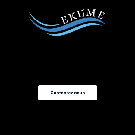
V
o
u
s
s
o
u
h
a
i
t
e
z
e
n
s
a
v
o
i
r
p
l
u
s
?
Contactez nous