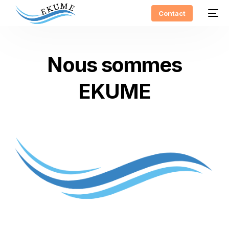
Contact
N
o
u
s
s
o
m
m
e
s
E
K
U
M
E